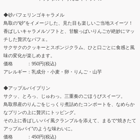
◆砂パフェリンゴキャラメル
鳥取の“砂”をイメージした、見た目も楽しいご当地スイーツ！
香ばしいキャラメルソフトと、甘酸っぱいりんごが絶妙にマッ
チした贅沢なパフェ。
サクサクのクッキーとスポンジクラム、ひと口ごとに食感と風
味の変化が楽しめます。
価格 ：950円(税込)
アレルギー：乳成分・小麦・卵・りんご・山芋
◆アップルパイプリン
サクッ、とろっ、じゅわっ。三重奏のごほうびスイーツ。
鳥取県産のりんごをじっくり煮詰めたコンポートを、なめらか
なプリンの上に贅沢にトッピング。
その上に香ばしいパイ風クランブルを添えて、まるで“焼きたて
アップルパイ”のような味わいに。
価格 ：450円(税込)