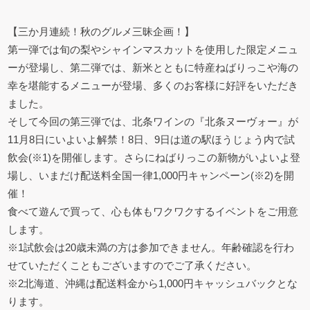
【三か月連続！秋のグルメ三昧企画！】
第一弾では旬の梨やシャインマスカットを使用した限定メニュ
ーが登場し、第二弾では、新米とともに特産ねばりっこや海の
幸を堪能するメニューが登場、多くのお客様に好評をいただき
ました。
そして今回の第三弾では、北条ワインの『北条ヌーヴォー』が
11月8日にいよいよ解禁！8日、9日は道の駅ほうじょう内で試
飲会(※1)を開催します。さらにねばりっこの新物がいよいよ登
場し、いまだけ配送料全国一律1,000円キャンペーン(※2)を開
催！
食べて遊んで買って、心も体もワクワクするイベントをご用意
します。
※1試飲会は20歳未満の方は参加できません。年齢確認を行わ
せていただくこともございますのでご了承ください。
※2北海道、沖縄は配送料金から1,000円キャッシュバックとな
ります。