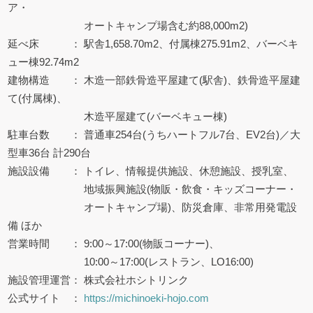
ア・
オートキャンプ場含む約88,000m2)
延べ床 ： 駅舎1,658.70m2、付属棟275.91m2、バーベキ
ュー棟92.74m2
建物構造 ： 木造一部鉄骨造平屋建て(駅舎)、鉄骨造平屋建
て(付属棟)、
木造平屋建て(バーベキュー棟)
駐車台数 ： 普通車254台(うちハートフル7台、EV2台)／大
型車36台 計290台
施設設備 ： トイレ、情報提供施設、休憩施設、授乳室、
地域振興施設(物販・飲食・キッズコーナー・
オートキャンプ場)、防災倉庫、非常用発電設
備 ほか
営業時間 ： 9:00～17:00(物販コーナー)、
10:00～17:00(レストラン、LO16:00)
施設管理運営： 株式会社ホシトリンク
公式サイト ：
https://michinoeki-hojo.com