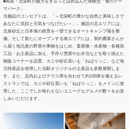
■鳥取・北栄町の魅力をぎゅっと詰め込んだ体験型「食のテー
マパーク」
当施設のコンセプトは、「～北栄町の豊かな自然と美味しさで
あなたに笑顔と元気をつなげたい～」。施設の北エリアには、
北条砂丘と日本海の絶景を一望できるオートキャンプ場を整
備。そして新たにオープンする南エリアには、契約農家さんか
ら届く地元産の野菜や果物をはじめ、畜産物・水産物・各種加
工品・お土産品に加え、手作り惣菜やお弁当などを取り揃えた
物販コーナーを設置。カニや砂丘長いも「ねばりっこ」など地
元特産品を使用した当駅オリジナルの土産品も多数展開しま
す。また、店内およびテラス席を合わせて約100席を備えるレ
ストランでは、カニや砂丘長いも「ねばりっこ」をメインに使
用した、ここでしか味わえないユニークなグルメの数々をお楽
しみいただけます。