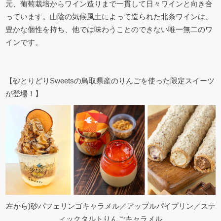
元、葡萄栽培からワイン造りまで一貫して日々ワインと向き合
っています。山陰の気候風土によって造られた北条ワインは、
豊かな個性を持ち、他では味わうことのできない唯一無二のワ
インです。
【砂とりどりSweetsの鳥取県産のりんごを使った限定スイーツ
が登場！】
左から)砂パフェリンゴキャラメル／アップルパイプリン／ステ
ィックタルトりんごキャラメル