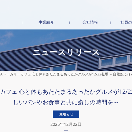
事業紹介
会社情報
社員の
事業概要
地域ブランドの創出
食のテーマパーク事業
地域創生コンサル
再生事業
会社概要
経営理念
社長挨拶
沿革
TTCグループ企業
地域ブランド店舗
ニュースリリース
OYAベーカリーカフェ 心と体もあたたまるあったかグルメが12/22登場 ～自然あ
ーカフェ 心と体もあたたまるあったかグルメが12/
しいパンやお食事と共に癒しの時間を～
2025年12月22日