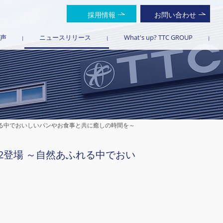
採用情報
お問い合わせ
声
ニュースリリース
What's up? TTC GROUP
ふれる中でおいしいパンやお食事と共に癒しの時間を～
22登場 ～自然あふれる中でおい