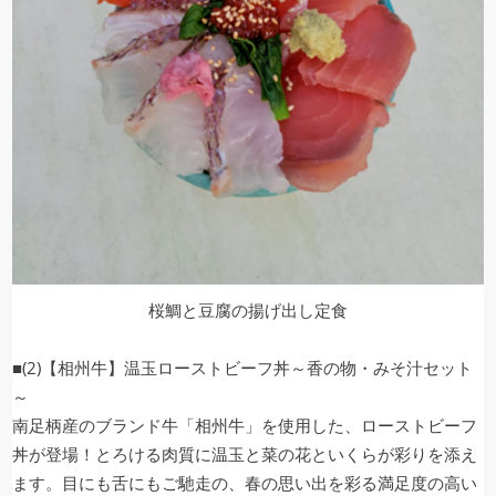
桜鯛と豆腐の揚げ出し定食
■(2)【相州牛】温玉ローストビーフ丼～香の物・みそ汁セット
～
南足柄産のブランド牛「相州牛」を使用した、ローストビーフ
丼が登場！とろける肉質に温玉と菜の花といくらが彩りを添え
ます。目にも舌にもご馳走の、春の思い出を彩る満足度の高い