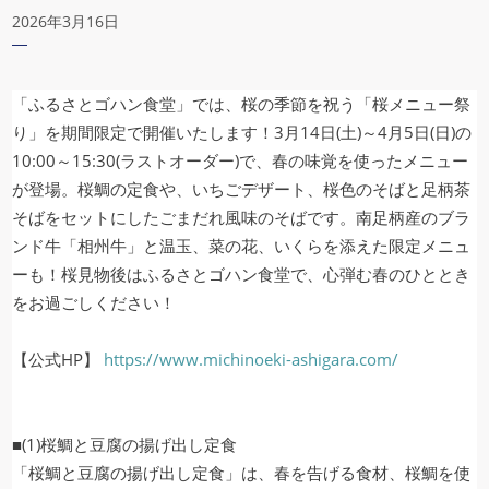
2026年3月16日
「ふるさとゴハン食堂」では、桜の季節を祝う「桜メニュー祭
り」を期間限定で開催いたします！3月14日(土)～4月5日(日)の
10:00～15:30(ラストオーダー)で、春の味覚を使ったメニュー
が登場。桜鯛の定食や、いちごデザート、桜色のそばと足柄茶
そばをセットにしたごまだれ風味のそばです。南足柄産のブラ
ンド牛「相州牛」と温玉、菜の花、いくらを添えた限定メニュ
ーも！桜見物後はふるさとゴハン食堂で、心弾む春のひととき
をお過ごしください！
【公式HP】
https://www.michinoeki-ashigara.com/
■(1)桜鯛と豆腐の揚げ出し定食
「桜鯛と豆腐の揚げ出し定食」は、春を告げる食材、桜鯛を使