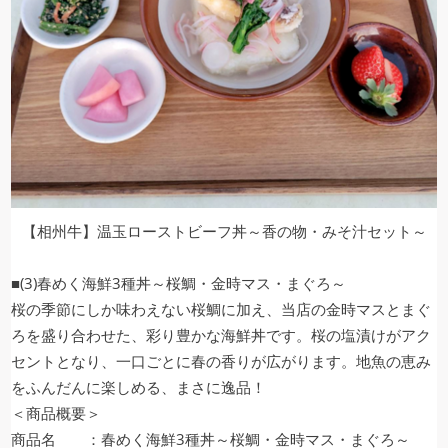
【相州牛】温玉ローストビーフ丼～香の物・みそ汁セット～
■(3)春めく海鮮3種丼～桜鯛・金時マス・まぐろ～
桜の季節にしか味わえない桜鯛に加え、当店の金時マスとまぐ
ろを盛り合わせた、彩り豊かな海鮮丼です。桜の塩漬けがアク
セントとなり、一口ごとに春の香りが広がります。地魚の恵み
をふんだんに楽しめる、まさに逸品！
＜商品概要＞
商品名 ：春めく海鮮3種丼～桜鯛・金時マス・まぐろ～