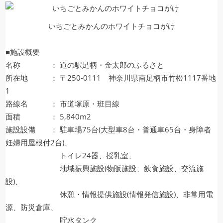
いちごとみかんのホワイトチョコがけ
■施設概要
名称 ： 道の駅足柄・金太郎のふるさと
所在地 ： 〒250-0111 神奈川県南足柄市竹松1117番地
1
路線名 ： 市道塚原・班目線
面積 ： 5,840m2
施設設備 ： 駐車場75台(大型車8台・普通車65台・身障者
妊婦用屋根付2台)、
トイレ24器、授乳室、
地域振興施設(物販施設、飲食施設、交流施
設)、
休憩・情報提供施設(情報発信施設)、非常用電
源、防災倉庫、
貯水タンク