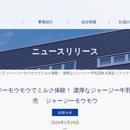
事業紹介
会社情報
社員の
事業概要
地域ブランドの創出
食のテーマパーク事業
地域創生コンサル
再生事業
会社概要
経営理念
社長挨拶
沿革
TTCグループ企業
地域ブランド店舗
ニュースリリース
間！】ジャージーモウモウでミルク体験！ 濃厚なジャージー牛乳試飲＆限定ソフト
ジーモウモウでミルク体験！ 濃厚なジャージー牛
売 ジャージーモウモウ
2026年5月29日