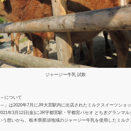
ジャージー牛乳 試飲
モウ～について
モウ～」は2020年7月にJR大宮駅内に出店されたミルクスイーツショップ「Na
21年3月12日(金)にJR宇都宮駅・宇都宮パセオ とちぎグラン
いう想いから、栃木県那須地域のジャージー牛乳を使用したミルク