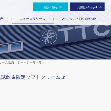
採用情報
お問い合わせ
声
ニュースリリース
What's up? TTC GROUP
クリーム販売 ジャージーモウモウ
乳試飲＆限定ソフトクリーム販