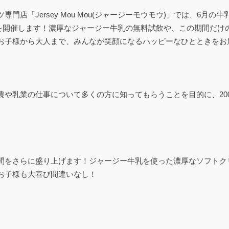
「Jersey Mou Mou(ジャージーモウモウ)」では、6月の牛乳
トを開催します！濃厚なジャージー牛乳の無料試飲や、この期間だ
お子様から大人まで、みんなが笑顔になるハッピーなひとときをお
や乳業の仕事について多くの方に知ってもらうことを目的に、200
間をさらに盛り上げます！ジャージー牛乳を使った濃厚なソフトク
お子様も大喜び間違いなし！