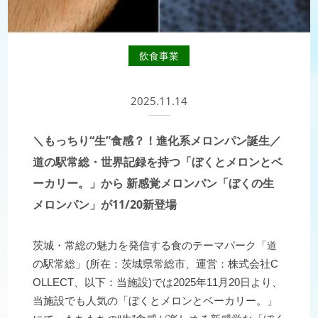
飲食事業
2025.11.14
＼もっちり“生”食感？！進化系メロンパン誕生／
道の駅常総・世界記録を持つ「ぼくとメロンとベ
ーカリー。」から 新感覚メロンパン「ぼくの生
メロンパン」が11/20新登場
道
茨城・常総の魅力を発信する食のテーマパーク「
の駅常総」(所在：茨城県常総市、運営：株式会社C
OLLECT、以下：当施設)では2025年11月20日より、
当施設でも人気の「ぼくとメロンとベーカリー。」